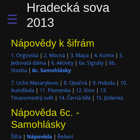
Hradecká sova
☰
2013
Nápovědy k šifrám
1. Orgovská
|
2. Mocná
|
3. Mapa
|
4. Komix
|
5.
Jedovatá dáma
|
6. Aktivity
|
6a. Signály
|
6b.
Stavba
|
6c. Samohlásky
7. Ucho Masarykovo
|
8. Opačná
|
9. Hvězda
|
10.
Autoškola
|
11. Písmenka
|
12. Kino
|
13.
Tmavomodrý svět
|
14. Černá bílá
|
15. Jízdenka
Nápověda 6c. -
Samohlásky
Šifra
|
Nápověda
|
Řešení