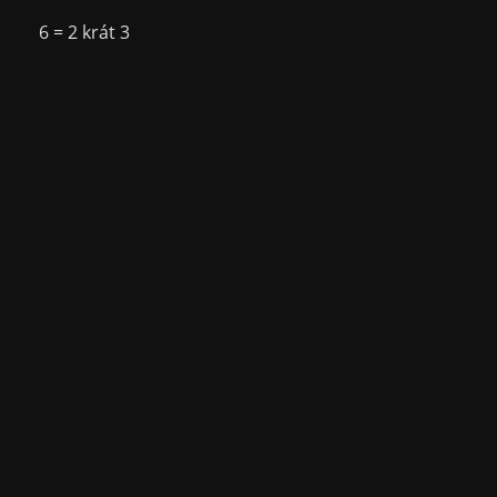
6 = 2 krát 3