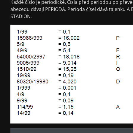
Každé číslo je periodické. Čísla před periodou po přev
abecedu dávají PERIODA. Perioda čísel dává tajenku A
STADION.