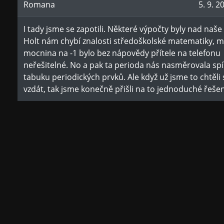
Romana
5. 9. 2
I tady jsme se zapotili. Některé výpočty byly nad naše
Holt nám chybí znalosti středoškolské matematiky, m
mocnina na -1 bylo bez nápovědy přítele na telefonu
neřešitelné. No a pak ta perioda nás nasměrovala spí
tabuku periodických prvků. Ale když už jsme to chtěli
vzdát, tak jsme konečně přišli na to jednoduché řešen