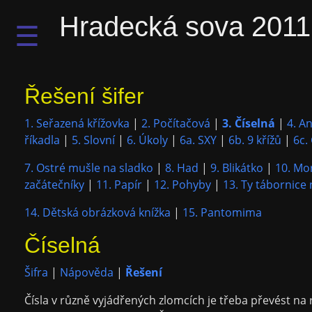
Hradecká sova 2011
☰
Řešení šifer
1. Seřazená křížovka
|
2. Počítačová
|
3. Číselná
|
4. An
říkadla
|
5. Slovní
|
6. Úkoly
|
6a. SXY
|
6b. 9 křížů
|
6c.
7. Ostré mušle na sladko
|
8. Had
|
9. Blikátko
|
10. Mo
začátečníky
|
11. Papír
|
12. Pohyby
|
13. Ty tábornice 
14. Dětská obrázková knížka
|
15. Pantomima
Číselná
Šifra
|
Nápověda
|
Řešení
Čísla v různě vyjádřených zlomcích je třeba převést na r