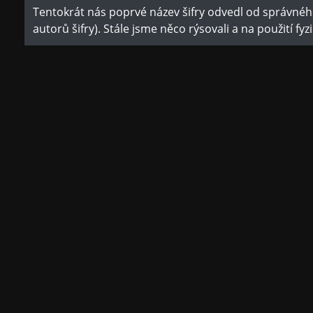
Tentokrát nás poprvé název šifry odvedl od správného 
autorů šifry). Stále jsme něco rýsovali a na použití fy