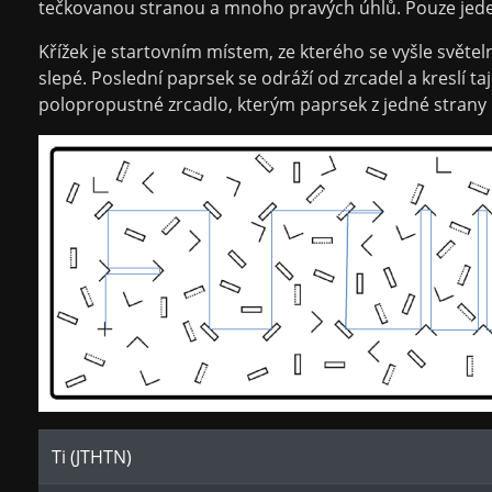
tečkovanou stranou a mnoho pravých úhlů. Pouze jede
Křížek je startovním místem, ze kterého se vyšle světel
slepé. Poslední paprsek se odráží od zrcadel a kreslí
polopropustné zrcadlo, kterým paprsek z jedné strany p
Ti (JTHTN)