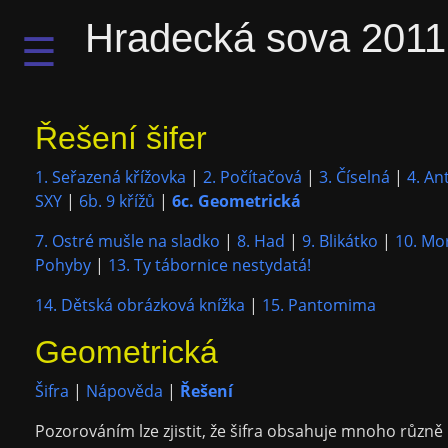
Hradecká sova 2011
☰
Řešení šifer
1. Seřazená křížovka
|
2. Počítačová
|
3. Číselná
|
4. An
SXY
|
6b. 9 křížů
|
6c. Geometrická
7. Ostré mušle na sladko
|
8. Had
|
9. Blikátko
|
10. Mo
Pohyby
|
13. Ty tábornice nestydatá!
14. Dětská obrázková knížka
|
15. Pantomima
Geometrická
Šifra
|
Nápověda
|
Řešení
Pozorováním lze zjistit, že šifra obsahuje mnoho různ