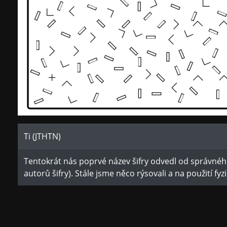
Ti (JTHTN)
Tentokrát nás poprvé název šifry odvedl od správného 
autorů šifry). Stále jsme něco rýsovali a na použití fy