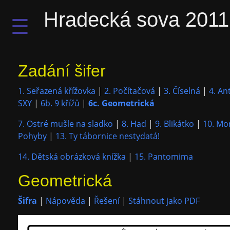
Hradecká sova 2011
☰
Zadání šifer
1. Seřazená křížovka
|
2. Počítačová
|
3. Číselná
|
4. An
SXY
|
6b. 9 křížů
|
6c. Geometrická
7. Ostré mušle na sladko
|
8. Had
|
9. Blikátko
|
10. Mo
Pohyby
|
13. Ty tábornice nestydatá!
14. Dětská obrázková knížka
|
15. Pantomima
Geometrická
Šifra
|
Nápověda
|
Řešení
|
Stáhnout jako PDF