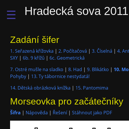
Hradecká sova 2011
☰
Zadání šifer
1. Seřazená křížovka
|
2. Počítačová
|
3. Číselná
|
4. An
SXY
|
6b. 9 křížů
|
6c. Geometrická
7. Ostré mušle na sladko
|
8. Had
|
9. Blikátko
|
10. Mo
Pohyby
|
13. Ty tábornice nestydatá!
14. Dětská obrázková knížka
|
15. Pantomima
Morseovka pro začátečníky
Šifra
|
Nápověda
|
Řešení
|
Stáhnout jako PDF