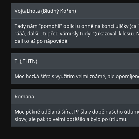
VojtaLhota (Bludný Kořen)
Tady nám "pomohli" opilci u ohně na konci uličky (ca
"ááá, další... ti před vámi šly tudy! "(ukazovali k lesu)
dali to až po nápovědě.
Ti (JTHTN)
Moc hezká šifra s využitím velmi známé, ale opomíjené
Romana
Moc pěkně udělaná šifra. Přišla v době našeho útlumu. 
slovy, ale pak to velmi potěšilo a bylo po útlumu.