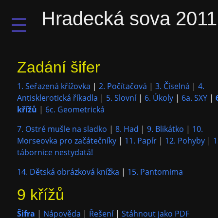
Hradecká sova 2011
☰
Zadání šifer
1. Seřazená křížovka
|
2. Počítačová
|
3. Číselná
|
4.
Antisklerotická říkadla
|
5. Slovní
|
6. Úkoly
|
6a. SXY
|
křížů
|
6c. Geometrická
7. Ostré mušle na sladko
|
8. Had
|
9. Blikátko
|
10.
Morseovka pro začátečníky
|
11. Papír
|
12. Pohyby
|
1
tábornice nestydatá!
14. Dětská obrázková knížka
|
15. Pantomima
9 křížů
Šifra
|
Nápověda
|
Řešení
|
Stáhnout jako PDF