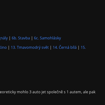
gnály
|
6b. Stavba
|
6c. Samohlásky
Kino
|
13. Tmavomodrý svět
|
14. Černá bílá
|
15.
teoreticky mohlo 3 auto jet společně s 1 autem, ale pak