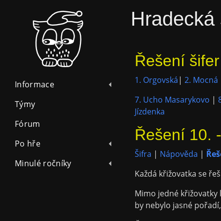
Hradecká 
Řešení šifer
1. Orgovská
|
2. Mocná
Informace
7. Ucho Masarykovo
|
Týmy
Jízdenka
Fórum
Řešení 10. 
Po hře
Šifra
|
Nápověda
|
Řeš
Minulé ročníky
Každá křižovatka se řeš
Mimo jedné křižovatky l
by nebylo jasné pořadí