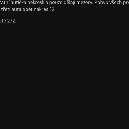
statní autíčka nekreslí a pouze dělají mezery. Pohyb všech p
třetí auta opět nakreslí 2.
ótě 272.