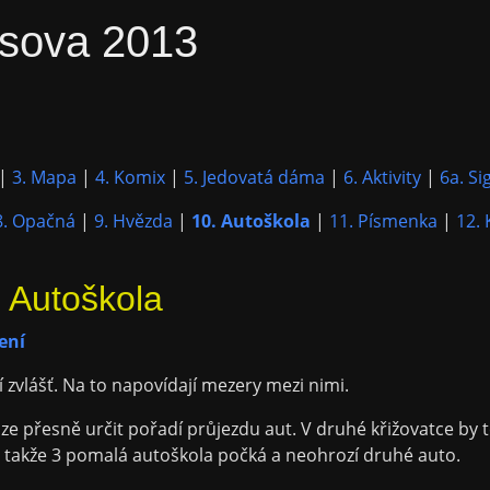
sova 2013
|
3. Mapa
|
4. Komix
|
5. Jedovatá dáma
|
6. Aktivity
|
6a. Si
8. Opačná
|
9. Hvězda
|
10. Autoškola
|
11. Písmenka
|
12. 
- Autoškola
ení
í zvlášť. Na to napovídají mezery mezi nimi.
ze přesně určit pořadí průjezdu aut. V druhé křižovatce by 
, takže 3 pomalá autoškola počká a neohrozí druhé auto.