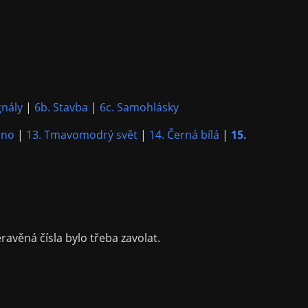
gnály
|
6b. Stavba
|
6c. Samohlásky
ino
|
13. Tmavomodrý svět
|
14. Černá bílá
|
15.
ravěná čísla bylo třeba zavolat.