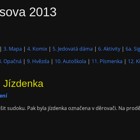
sova 2013
|
3. Mapa
|
4. Komix
|
5. Jedovatá dáma
|
6. Aktivity
|
6a. Si
8. Opačná
|
9. Hvězda
|
10. Autoškola
|
11. Písmenka
|
12. K
- Jízdenka
ení
šit sudoku. Pak byla jízdenka označena v děrovači. Na prodě